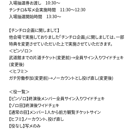
入場抽選券お渡し 10:30～
チンチロ&写メ会実施時間 11:30～12:30
入場抽選開始時間 13:30～
【チンチロ企画に関しまして】
他会場で実施しておりました「チンチロ企画」に関しましては、一部
特典を変更させていただいた上で実施させていただきます。
＜ピンゾロ＞
武道館までの片道チケット(変更前)→全員サイン入りワイドチェキ
(変更後)
＜ヒフミ＞
ガチ労働参加(変更前)→ノーカウントとし投げ直し(変更後)
＜役一覧＞
【ピンゾロ】終演後メンバー全員サイン入りワイドチェキ
【ゾロ目】終演後ワイドチェキ
【通常の目】メンバー1人から前方観覧チケットサイン
【ヒフミ】ノーカウント、投げ直し
【役なし】写メのみ